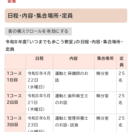
必要
日程・内容・集合場所・定員
表の横スクロールを有効にする
令和8年度「いつまでも歩こう教室」の日程・内容・集合場所・
定員
日程
内容
集合場所
定
員
1コース
令和8年4月
運動と保健師のお
楠分室
25
1日目
22日
話
名
（水曜日）
1コース
令和8年5月
運動と歯科衛生士
楠分室
25
2日目
21日
のお話
名
（木曜日）
1コース
令和8年6月
運動と管理栄養士
楠分室
25
3日目
23日
のお話・試食
名
（火曜日）