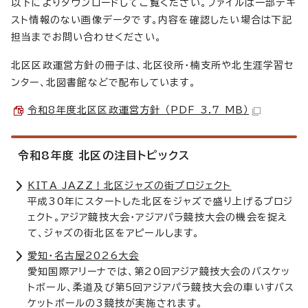
以下によりダウンロードしてご覧ください。ファイルは一部テキ
スト情報のない画像データです。内容を確認したい場合は下記
担当までお問い合わせください。
北区区政運営方針の冊子は、北区役所・楠支所や北生涯学習セ
ンター、北図書館などで配布しています。
令和8年度北区区政運営方針 （PDF 3.7 MB）
令和8年度 北区の注目トピックス
KITA JAZZ！北区ジャズの街プロジェクト
平成30年にスタートした北区をジャズで盛り上げるプロジ
ェクト。アジア競技大会・アジアパラ競技大会の機会を捉え
て、ジャズの街北区をアピールします。
愛知・名古屋2026大会
愛知国際アリーナでは、第20回アジア競技大会のバスケッ
トボール、柔道及び第5回アジアパラ競技大会の車いすバス
ケットボールの3競技が実施されます。