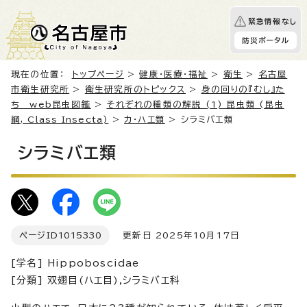
緊急情報なし
防災ポータル
現在の位置：
トップページ
>
健康・医療・福祉
>
衛生
>
名古屋
市衛生研究所
>
衛生研究所のトピックス
>
身の回りの『むし』た
ち web昆虫図鑑
>
それぞれの種類の解説 (1) 昆虫類 (昆虫
綱, Class Insecta)
>
カ・ハエ類
> シラミバエ類
シラミバエ類
ページID
1015330
更新日 2025年10月17日
[学名] Hippoboscidae
[分類] 双翅目(ハエ目),シラミバエ科