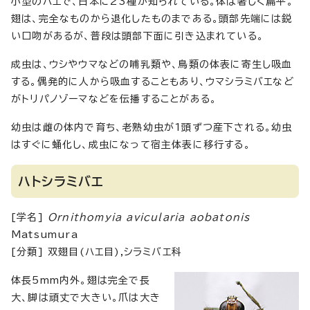
小型のハエで、日本に23種が知られている。体は著しく扁平。
翅は、完全なものから退化したものまである。頭部先端には鋭
い口吻があるが、普段は頭部下面に引き込まれている。
成虫は、ウシやウマなどの哺乳類や、鳥類の体表に寄生し吸血
する。偶発的に人から吸血することもあり、ウマシラミバエなど
がトリパノゾーマなどを伝播することがある。
幼虫は雌の体内で育ち、老熟幼虫が1頭ずつ産下される。幼虫
はすぐに蛹化し、成虫になって宿主体表に移行する。
ハトシラミバエ
[学名]
Ornithomyia avicularia aobatonis
Matsumura
[分類] 双翅目(ハエ目),シラミバエ科
体長5mm内外。翅は完全で長
大、脚は頑丈で大きい。爪は大き