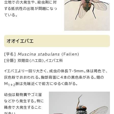
立地での大発生や、殺虫剤に対
する抵抗性の出現が問題になっ
ている。
オオイエバエ
[学名]
Muscina stabulans
(Fallen)
[分類] 双翅目(ハエ目),イエバエ科
イエバエより一回り大きく、成虫の体長7-9mm。体は褐色で、
灰色紛でおおわれる。胸部背面に4本の黒色条がある。翅の
M
脈は先端近くで前方にゆるく曲がる。
1+2
幼虫は動物糞やゴミ溜
などから発生する。特に
鶏舎で大発生すること
が多い。