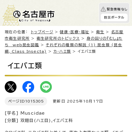
緊急情報なし
防災ポータル
現在の位置：
トップページ
>
健康・医療・福祉
>
衛生
>
名古屋
市衛生研究所
>
衛生研究所のトピックス
>
身の回りの『むし』た
ち web昆虫図鑑
>
それぞれの種類の解説 (1) 昆虫類 (昆虫
綱, Class Insecta)
>
カ・ハエ類
> イエバエ類
イエバエ類
ページID
1015305
更新日 2025年10月17日
[学名] Muscidae
[分類] 双翅目(ハエ目),イエバエ科