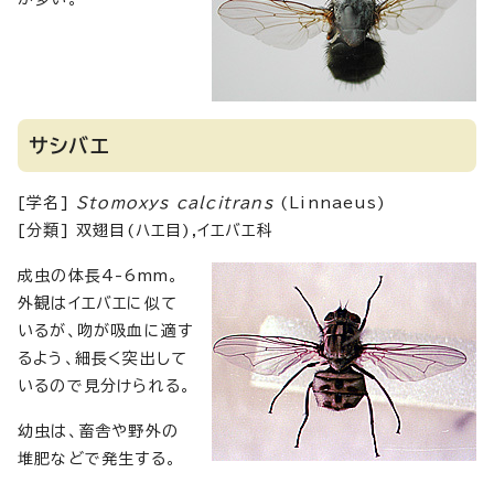
サシバエ
[学名]
Stomoxys calcitrans
(Linnaeus)
[分類] 双翅目(ハエ目),イエバエ科
成虫の体長4-6mm。
外観はイエバエに似て
いるが、吻が吸血に適す
るよう、細長く突出して
いるので見分けられる。
幼虫は、畜舎や野外の
堆肥などで発生する。