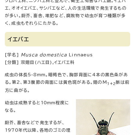
クロバエ科、ニクバエ科と並んで、衛生上有害なハエ類。イエバ
エ、オオイエバエ、サシバエなど、人の生活環境で発生するもの
が多い。厨芥、畜舎、堆肥など、腐敗物で幼虫が育つ種類が多
く、成虫もそれらにたかる。
イエバエ
[学名]
Musca domestica
Linnaeus
[分類] 双翅目(ハエ目),イエバエ科
成虫の体長5-8mm。暗褐色で、胸部背面に4本の黒色条があ
る。第2、第3腹節の背面には黄色斑がある。翅のM
脈は前
1+2
方に曲がる。
幼虫は成熟すると10mm程度に
なる。
厨芥、畜舎などで発生するが、
1970年代以降、各地のゴミの埋