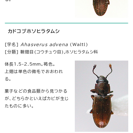
カドコブホソヒラタムシ
[学名]
Ahasverus advena
(Waltl)
[分類] 鞘翅目(コウチュウ目),ホソヒラタムシ科
体長1.5-2.5mm。褐色。
上翅は単色の微毛でおおわれ
る。
菓子などの食品類から見つかる
が、どちらかといえばカビが生じ
たものに多い。