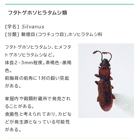
フタトゲホソヒラタムシ類
[学名]
Silvanus
[分類] 鞘翅目(コウチュウ目),ホソヒラタムシ科
フタトゲホソヒラタムシ、ヒメフタ
トゲホソヒラタムシなど。
体長2-3mm程度。茶褐色-黒褐
色。
前胸背の前角に1対の鋭い突起
がある。
家屋内や穀類貯蔵所で発見され
ることがある。
食菌性と考えられており、カビな
どが発生源となっている可能性
がある。