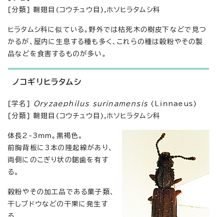
[分類] 鞘翅目(コウチュウ目),ホソヒラタムシ科
ヒラタムシ科に似ている。野外では枯死木の樹皮下などで見つ
かるが、屋内に生息する種も多く、これらの種は穀粉やその製
品などを食害するものが多い。
ノコギリヒラタムシ
[学名]
Oryzaephilus surinamensis
(Linnaeus)
[分類] 鞘翅目(コウチュウ目),ホソヒラタムシ科
体長2-3mm。黒褐色。
前胸背板に3本の隆起線があり、
両側にのこぎり状の鋸歯を有す
る。
穀粉やその加工品である菓子類、
干しブドウなどの干果に発生す
る。