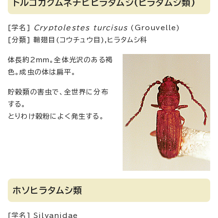
トルコカクムネチビヒラタムシ(ヒラタムシ類)
[学名]
Cryptolestes turcisus
(Grouvelle)
[分類] 鞘翅目(コウチュウ目),ヒラタムシ科
体長約2mm。全体光沢のある褐
色。成虫の体は扁平。
貯穀類の害虫で、全世界に分布
する。
とりわけ穀粉によく発生する。
ホソヒラタムシ類
[学名] Silvanidae