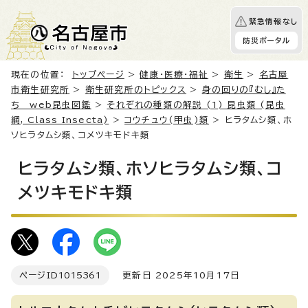
緊急情報なし
防災ポータル
現在の位置：
トップページ
>
健康・医療・福祉
>
衛生
>
名古屋
市衛生研究所
>
衛生研究所のトピックス
>
身の回りの『むし』た
ち web昆虫図鑑
>
それぞれの種類の解説 (1) 昆虫類 (昆虫
綱, Class Insecta)
>
コウチュウ(甲虫)類
> ヒラタムシ類、ホ
ソヒラタムシ類、コメツキモドキ類
ヒラタムシ類、ホソヒラタムシ類、コ
メツキモドキ類
ページID
1015361
更新日 2025年10月17日