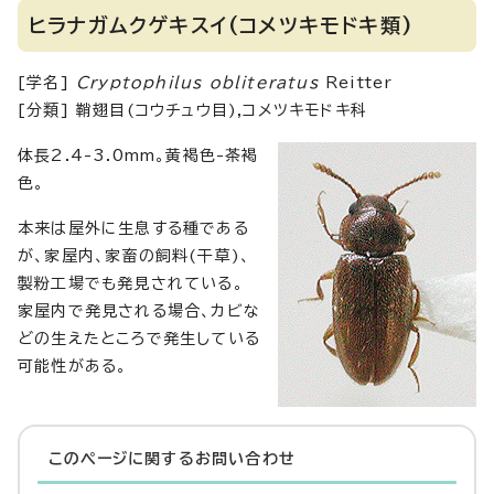
ヒラナガムクゲキスイ(コメツキモドキ類)
[学名]
Cryptophilus obliteratus
Reitter
[分類] 鞘翅目(コウチュウ目),コメツキモドキ科
体長2.4-3.0mm。黄褐色-茶褐
色。
本来は屋外に生息する種である
が、家屋内、家畜の飼料(干草)、
製粉工場でも発見されている。
家屋内で発見される場合、カビな
どの生えたところで発生している
可能性がある。
このページに関する
お問い合わせ