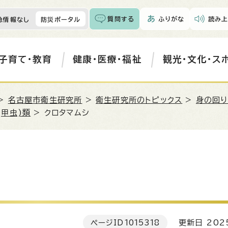
質問する
ふりがな
読み上
急情報なし
防災ポータル
子育て・教育
健康・医療・福祉
観光・文化・ス
>
名古屋市衛生研究所
>
衛生研究所のトピックス
>
身の回り
(甲虫)類
> クロタマムシ
ページID
1015318
更新日 202