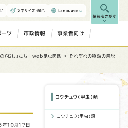
げ
文字サイズ・配色
Language
情報をさがす
ポーツ
市政情報
事業者向け
の『むし』たち web昆虫図鑑
>
それぞれの種類の解説
コウチュウ(甲虫)類
コウチュウ(甲虫)類
5年10月17日