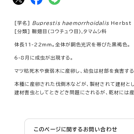
[学名]
Buprestis haemorrhoidalis
Herbst
[分類] 鞘翅目(コウチュウ目),タマムシ科
体長11-22mm。全体が銅色光沢を帯びた黒褐色。
6-8月に成虫が出現する。
マツ枯死木や衰弱木に産卵し、幼虫は材部を食害する
本種に産卵された伐倒木などが、製材されて建材と
建材害虫としてときどき問題にされるが、乾材には産
このページに関する
お問い合わせ