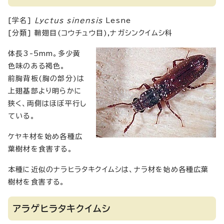
[学名]
Lyctus sinensis
Lesne
[分類] 鞘翅目(コウチュウ目),ナガシンクイムシ科
体長3-5mm。多少黄
色味のある褐色。
前胸背板(胸の部分)は
上翅基部より明らかに
狭く、両側はほぼ平行し
ている。
ケヤキ材を始め各種広
葉樹材を食害する。
本種に近似のナラヒラタキクイムシは、ナラ材を始め各種広葉
樹材を食害する。
アラゲヒラタキクイムシ