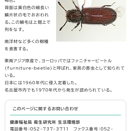
褐色。
背面は黄白色の細長い
鱗片状の毛でおおわれ
る。この鱗毛は上翅上で
列をなす。
南洋材など多くの樹種
を食害する。
東南アジア原産で、ヨーロッパではファニチャービートル
(furniture-beetle)と呼ばれ、家具の害虫として知られて
いる。
日本には1960年代に侵入定着した。
名古屋市内でも1970年代から発生が認められている。
このページに関する
お問い合わせ
健康福祉局 衛生研究所 生活環境部
電話番号：052-737-3711 ファクス番号：052-