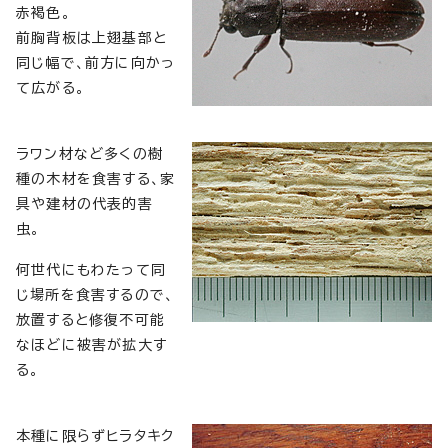
赤褐色。
前胸背板は上翅基部と
同じ幅で、前方に向かっ
て広がる。
ラワン材など多くの樹
種の木材を食害する、家
具や建材の代表的害
虫。
何世代にもわたって同
じ場所を食害するので、
放置すると修復不可能
なほどに被害が拡大す
る。
本種に限らずヒラタキク