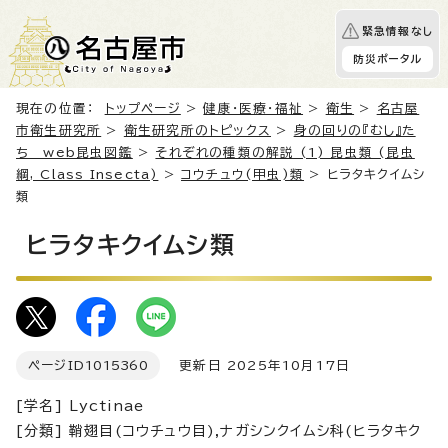
緊急情報なし
防災ポータル
現在の位置：
トップページ
>
健康・医療・福祉
>
衛生
>
名古屋
市衛生研究所
>
衛生研究所のトピックス
>
身の回りの『むし』た
ち web昆虫図鑑
>
それぞれの種類の解説 (1) 昆虫類 (昆虫
綱, Class Insecta)
>
コウチュウ(甲虫)類
> ヒラタキクイムシ
類
ヒラタキクイムシ類
ページID
1015360
更新日 2025年10月17日
[学名] Lyctinae
[分類] 鞘翅目(コウチュウ目),ナガシンクイムシ科(ヒラタキク