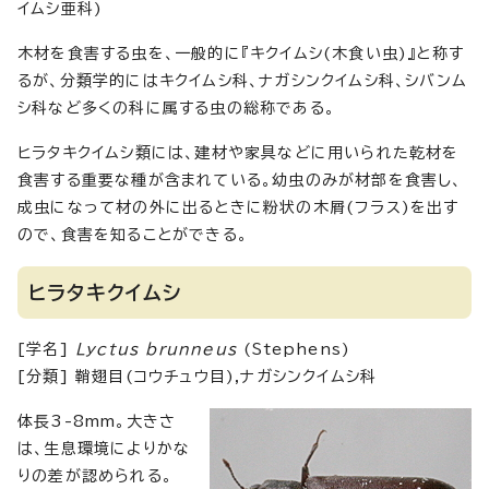
イムシ亜科)
木材を食害する虫を、一般的に『キクイムシ(木食い虫)』と称す
るが、分類学的にはキクイムシ科、ナガシンクイムシ科、シバンム
シ科など多くの科に属する虫の総称である。
ヒラタキクイムシ類には、建材や家具などに用いられた乾材を
食害する重要な種が含まれている。幼虫のみが材部を食害し、
成虫になって材の外に出るときに粉状の木屑(フラス)を出す
ので、食害を知ることができる。
ヒラタキクイムシ
[学名]
Lyctus brunneus
(Stephens)
[分類] 鞘翅目(コウチュウ目),ナガシンクイムシ科
体長3-8mm。大きさ
は、生息環境によりかな
りの差が認められる。