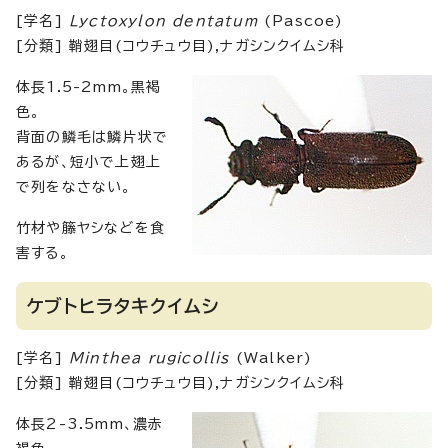
[学名]
Lyctoxylon dentatum
(Pascoe)
[分類] 鞘翅目(コウチュウ目),ナガシンクイムシ科
体長1.5-2mm。黒褐
色。
背面の鱗毛は鱗片状で
あるが、短小で上翅上
で列をなさない。
竹材や籐ヤシなどを食
害する。
ケブトヒラタキクイムシ
[学名]
Minthea rugicollis
(Walker)
[分類] 鞘翅目(コウチュウ目),ナガシンクイムシ科
体長2-3.5mm、濃赤