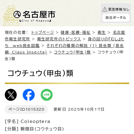
緊急情報なし
防災ポータル
現在の位置：
トップページ
>
健康・医療・福祉
>
衛生
>
名古屋
市衛生研究所
>
衛生研究所のトピックス
>
身の回りの『むし』た
ち web昆虫図鑑
>
それぞれの種類の解説 (1) 昆虫類 (昆虫
綱, Class Insecta)
>
コウチュウ(甲虫)類
> コウチュウ(甲
虫)類
コウチュウ(甲虫)類
ページID
1015320
更新日 2025年10月17日
[学名] Coleoptera
[分類] 鞘翅目(コウチュウ目)