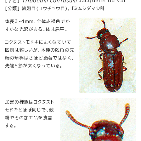
[学名]
Tribolium confusum
Jacquelin du Val
[分類] 鞘翅目(コウチュウ目),ゴミムシダマシ科
体長3-4mm。全体赤褐色でか
すかな光沢がある。体は扁平。
コクヌストモドキによく似ていて
区別は難しいが、本種の触角の先
端の球稈はさほど顕著ではなく、
先端5節が太くなっている。
加害の様態はコクヌスト
モドキとほぼ同じで、穀
粉やその加工品を食害
する。