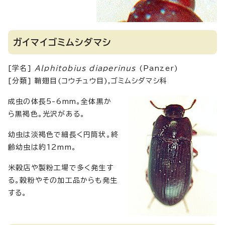
ガイマイゴミムシダマシ
[学名]
Alphitobius diaperinus
(Panzer)
[分類] 鞘翅目(コウチュウ目),ゴミムシダマシ科
成虫の体長5-6mm。全体黒か
ら黒褐色。光沢がある。
幼虫は淡褐色で細長く円筒状。終
齢幼虫は約12mm。
米穀店や製粉工場で多く発生す
る。穀粉やその加工品からも発生
する。