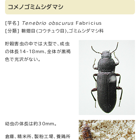
コメノゴミムシダマシ
[学名]
Tenebrio obscurus
Fabricius
[分類] 鞘翅目(コウチュウ目),ゴミムシダマシ科
貯穀害虫の中では大型で、成虫
の体長14-18mm、全体が黒褐
色で光沢がない。
幼虫の体長は約30mm。
倉庫、精米所、製粉工場、養鶏所