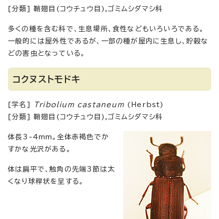
[分類] 鞘翅目(コウチュウ目),ゴミムシダマシ科
多くの種を含む科で、生息場所、食性などもいろいろである。
一般的には屋外性であるが、一部の種が屋内に生息し、貯穀な
どの害虫となっている。
コクヌストモドキ
[学名]
Tribolium castaneum
(Herbst)
[分類] 鞘翅目(コウチュウ目),ゴミムシダマシ科
体長3-4mm。全体赤褐色でか
すかな光沢がある。
体は扁平で、触角の先端3節は太
くなり球稈状を呈する。