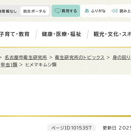
質問する
ふりがな
読み上
急情報なし
防災ポータル
子育て・教育
健康・医療・福祉
観光・文化・ス
>
名古屋市衛生研究所
>
衛生研究所のトピックス
>
身の回り
(甲虫)類
> ヒメマキムシ類
ページID
1015357
更新日 202