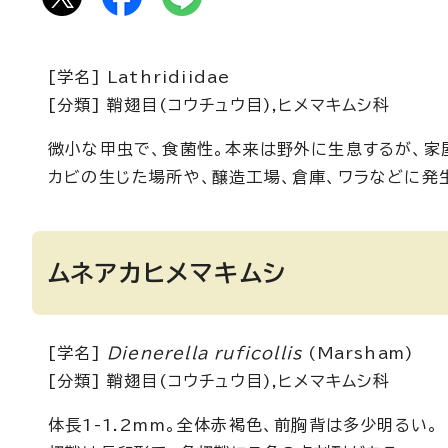
[学名] Lathridiidae
[分類] 鞘翅目(コウチュウ目),ヒメマキムシ科
微小な甲虫で、食菌性。本来は野外に生息するが、家
カビの生じた場所や、醸造工場、倉庫、ワラなどに発
ムネアカヒメマキムシ
[学名]
Dienerella ruficollis
(Marsham)
[分類] 鞘翅目(コウチュウ目),ヒメマキムシ科
体長1-1.2mm。全体赤褐色、前胸背は多少明るい。