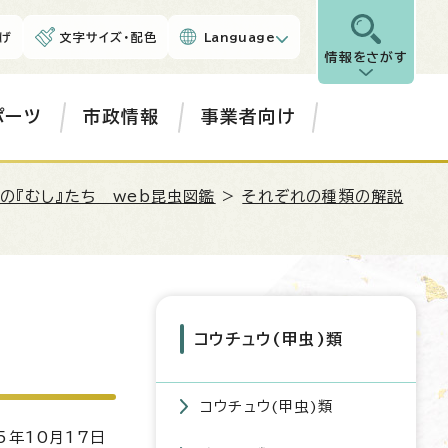
げ
文字サイズ・配色
Language
情報をさがす
ポーツ
市政情報
事業者向け
の『むし』たち web昆虫図鑑
>
それぞれの種類の解説
コウチュウ(甲虫)類
コウチュウ(甲虫)類
5年10月17日