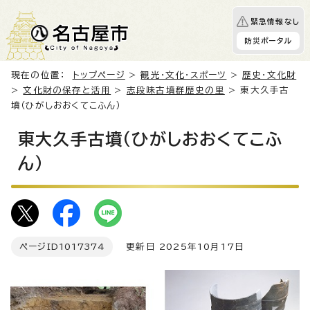
緊急情報なし
防災ポータル
現在の位置：
トップページ
>
観光・文化・スポーツ
>
歴史・文化財
>
文化財の保存と活用
>
志段味古墳群歴史の里
> 東大久手古
墳（ひがしおおくてこふん）
東大久手古墳（ひがしおおくてこふ
ん）
ページID
1017374
更新日 2025年10月17日