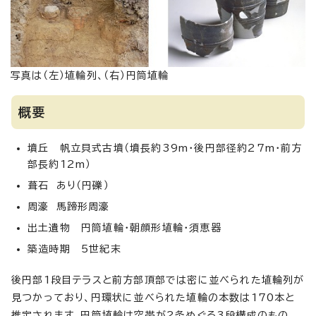
写真は（左）埴輪列、（右）円筒埴輪
概要
墳丘 帆立貝式古墳（墳長約39m・後円部径約27m・前方
部長約12m）
葺石 あり（円礫）
周濠 馬蹄形周濠
出土遺物 円筒埴輪・朝顔形埴輪・須恵器
築造時期 5世紀末
後円部1段目テラスと前方部頂部では密に並べられた埴輪列が
見つかっており、円環状に並べられた埴輪の本数は170本と
推定されます。円筒埴輪は突帯が2条めぐる3段構成のもの