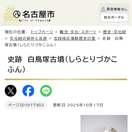
緊急情報なし
防災ポータル
現在の位置：
トップページ
>
観光・文化・スポーツ
>
歴史・文化財
>
文化財の保存と活用
>
志段味古墳群歴史の里
> 史跡 白鳥
塚古墳（しらとりづかこふん）
史跡 白鳥塚古墳（しらとりづかこ
ふん）
ページID
1017382
更新日 2025年10月17日