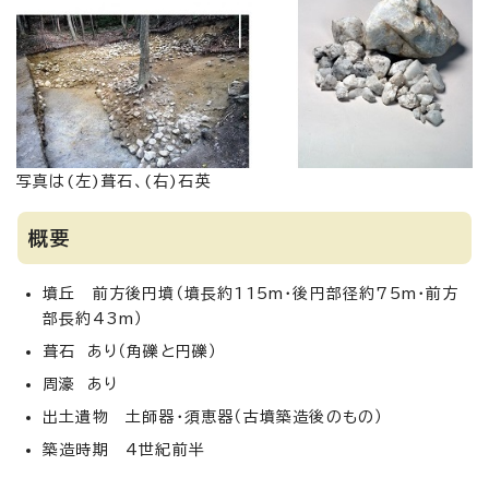
写真は(左)葺石、(右)石英
概要
墳丘 前方後円墳（墳長約115m・後円部径約75m・前方
部長約43m）
葺石 あり（角礫と円礫）
周濠 あり
出土遺物 土師器・須恵器（古墳築造後のもの）
築造時期 4世紀前半