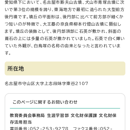
愛知県下において、名古屋市断夫山古墳、犬山市青塚古墳に次
いで第3位の規模を誇り、東海地方で最初に造られた大型前方
後円墳です。墳丘の平面形は、後円部に比べて前方部が細くか
つ短いのが特徴で、大王墓の奈良県柳本行燈山古墳に類似し
ます。墳丘の装飾として、後円部頂部に石英が敷かれ、斜面の
葺石の上には多量の石英が撒かれていました。石英で白く輝い
ていた外観が、白鳥塚の名称の由来となったと言われていま
す。
所在地
名古屋市守山区大字上志段味字東谷2107
このページに関する
お問い合わせ
教育委員会事務局 生涯学習部 文化財保護課 文化財保
存活用担当
電話番号：052-253-9278 ファクス番号：052-