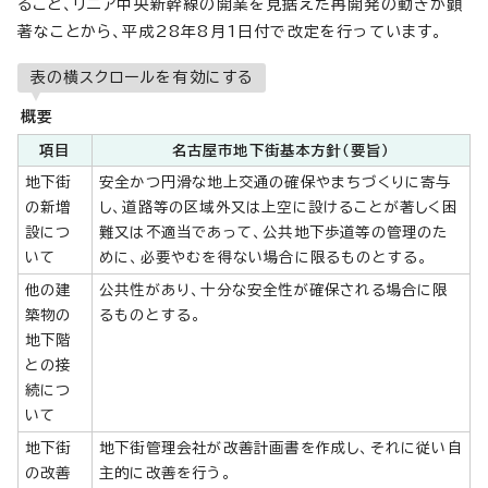
ること、リニア中央新幹線の開業を見据えた再開発の動きが顕
著なことから、平成28年8月1日付で改定を行っています。
表の横スクロールを有効にする
概要
項目
名古屋市地下街基本方針（要旨）
地下街
安全かつ円滑な地上交通の確保やまちづくりに寄与
の新増
し、道路等の区域外又は上空に設けることが著しく困
設につ
難又は不適当であって、公共地下歩道等の管理のた
いて
めに、必要やむを得ない場合に限るものとする。
他の建
公共性があり、十分な安全性が確保される場合に限
築物の
るものとする。
地下階
との接
続につ
いて
地下街
地下街管理会社が改善計画書を作成し、それに従い自
の改善
主的に改善を行う。