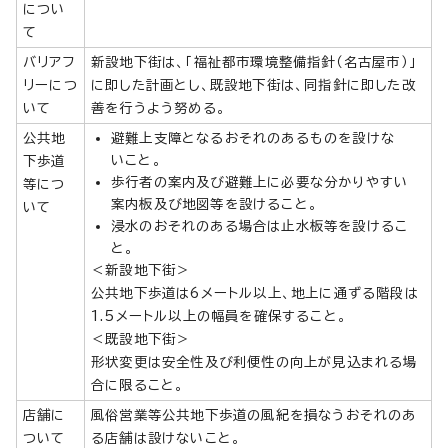
につい
て
バリアフ
新設地下街は、「福祉都市環境整備指針（名古屋市）」
リーにつ
に即した計画とし、既設地下街は、同指針に即した改
いて
善を行うよう努める。
公共地
避難上支障となるおそれのあるものを設けな
いこと。
下歩道
歩行者の案内及び避難上に必要な分かりやすい
等につ
案内板及び地図等を設けること。
いて
浸水のおそれのある場合は止水板等を設けるこ
と。
＜新設地下街＞
公共地下歩道は6メートル以上、地上に通ずる階段は
1.5メートル以上の幅員を確保すること。
＜既設地下街＞
形状変更は安全性及び利便性の向上が見込まれる場
合に限ること。
店舗に
風俗営業等公共地下歩道の風紀を損なうおそれのあ
ついて
る店舗は設けないこと。