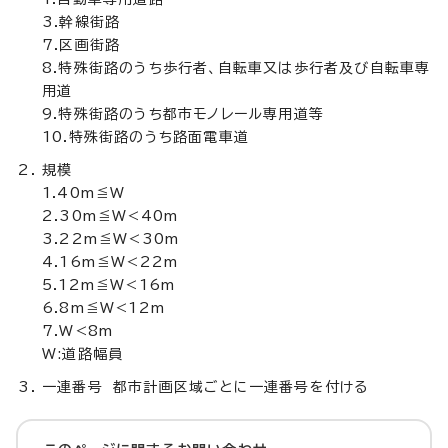
3.幹線街路
7.区画街路
8.特殊街路のうち歩行者、自転車又は歩行者及び自転車専
用道
9.特殊街路のうち都市モノレール専用道等
10.特殊街路のうち路面電車道
規模
1.40m≦W
2.30m≦W<40m
3.22m≦W<30m
4.16m≦W<22m
5.12m≦W<16m
6.8m≦W<12m
7.W<8m
W:道路幅員
一連番号 都市計画区域ごとに一連番号を付ける