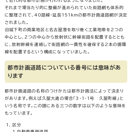
て近代的な都市計画が行われるようになりました。
それまで場当たり的に整備が進められていた街路網も体系的
に整理されて、40路線・延長151kmの都市計画道路網が決定
されました。
旧城下町の商業地区と名古屋港を取り巻く工業地帯を2つの
中心とし、2つの中心から放射状に幹線街路を配置するととも
に、放射幹線を連絡して街路網の一貫性を確保する2本の循環
線を配置するという構成になっていました。
都市計画道路についている番号には意味があ
ります
都市計画道路の名称のつけかたは都市計画法によって決まり
があります。例えば久屋大通の場合「3・1・1号 久屋町線」と
いう名称です。この頭にある三つの数字は以下のような意味を
もっています。
区分
1.自動車専用道路