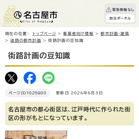
緊急情報なし
防災ポータル
現在の位置：
トップページ
>
事業者向け情報
>
都市計画・建築
>
道路の都市計画
> 街路計画の豆知識
街路計画の豆知識
ページID
1025980
更新日 2026年6月3日
名古屋市の都心街区は、江戸時代に作られた街
区の形がもとになっています。