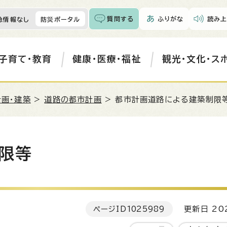
質問する
ふりがな
読み上
急情報なし
防災ポータル
子育て・教育
健康・医療・福祉
観光・文化・ス
計画・建築
>
道路の都市計画
> 都市計画道路による建築制限
限等
ページID
1025989
更新日 202