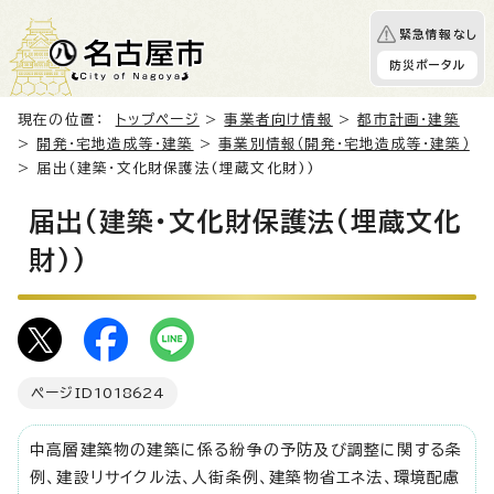
緊急情報なし
防災ポータル
現在の位置：
トップページ
>
事業者向け情報
>
都市計画・建築
>
開発・宅地造成等・建築
>
事業別情報（開発・宅地造成等・建築）
> 届出(建築・文化財保護法(埋蔵文化財))
届出(建築・文化財保護法(埋蔵文化
財))
ページID
1018624
中高層建築物の建築に係る紛争の予防及び調整に関する条
例、建設リサイクル法、人街条例、建築物省エネ法、環境配慮