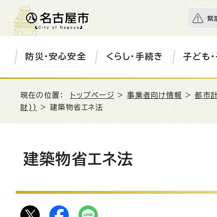
緊
防災・安心安全
くらし・手続き
子ども・
現在の位置：
トップページ
>
事業者向け情報
>
都市
財))
> 建築物省エネ法
建築物省エネ法