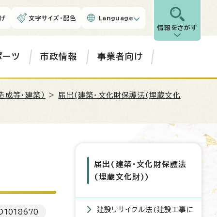
げ
文字サイズ・配色
Language
情報をさがす
ポーツ
市政情報
事業者向け
造成等・建築）
>
届出(建築・文化財保護法(埋蔵文化
届出(建築・文化財保護法
(埋蔵文化財))
建設リサイクル法(建設工事に
D
1018670