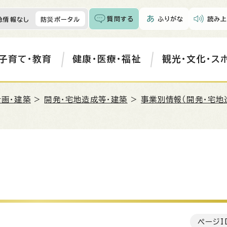
質問する
ふりがな
読み上
急情報なし
防災ポータル
子育て・教育
健康・医療・福祉
観光・文化・ス
計画・建築
>
開発・宅地造成等・建築
>
事業別情報（開発・宅地
ページI