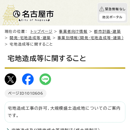
緊急情報なし
防災ポータル
現在の位置：
トップページ
>
事業者向け情報
>
都市計画・建築
>
開発・宅地造成等・建築
>
事業別情報（開発・宅地造成等・建築）
> 宅地造成等に関すること
宅地造成等に関すること
ページID
1018606
宅地造成工事の許可、大規模盛土造成地についてのご案内
です。