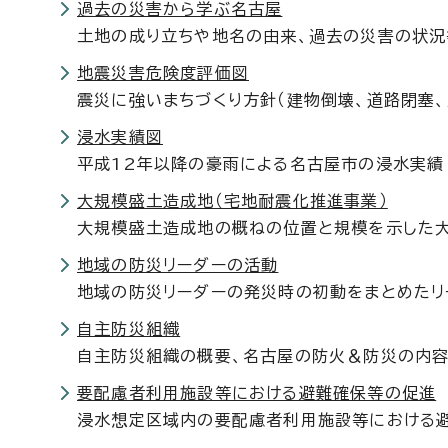
過去の災害から学ぶ名古屋
土地の成り立ちや地名の由来、過去の災害の状況
地震災害危険度評価図
震災に強いまちづくり方針（建物倒壊、道路閉塞
浸水実績図
平成12年以降の豪雨による名古屋市の浸水実績
大規模盛土造成地（宅地耐震化推進事業）
大規模盛土造成地の概ねの位置と規模を示した
地域の防災リーダーの活動
地域の防災リーダーの発災時の初動をまとめたリ
自主防災組織
自主防災組織の概要、名古屋の防火＆防災の内
要配慮者利用施設等における避難確保等の促進
浸水想定区域内の要配慮者利用施設等における