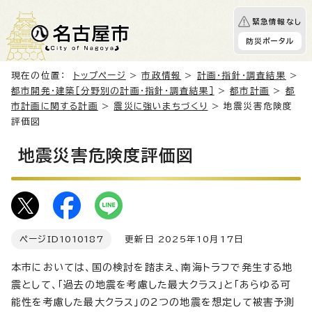
緊急情報なし
防災ポータル
現在の位置：
トップページ
>
市政情報
>
計画・指針・調査結果
>
都市開発・建築［分野別の計画・指針・調査結果］
>
都市計画
>
都
市計画に関する計画
>
震災に強いまちづくり
> 地震災害危険度
評価図
地震災害危険度評価図
ページID
1010187
更新日 2025年10月17日
本市においては、国の検討を踏まえ、南海トラフで発生する地
震として、「過去の地震を考慮した最大クラス」と「あらゆる可
能性を考慮した最大クラス」の2つの地震を想定して被害予測