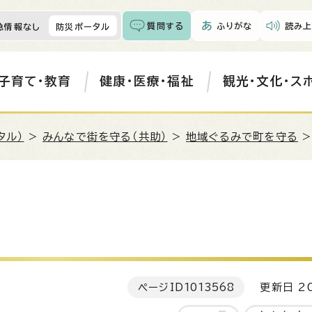
質問する
ふりがな
読み上
急情報なし
防災ポータル
子育て・教育
健康・医療・福祉
観光・文化・ス
タル）
>
みんなで街を守る（共助）
>
地域ぐるみで町を守る
>
ページID
1013568
更新日 20