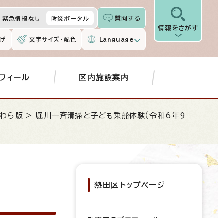
質問する
緊急情報なし
防災ポータル
情報をさがす
げ
文字サイズ・配色
Language
フィール
区内施設案内
わら版
> 堀川一斉清掃と子ども乗船体験（令和6年9
熱田区トップページ