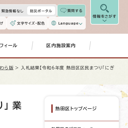
質問する
緊急情報なし
防災ポータル
情報をさがす
げ
文字サイズ・配色
Language
フィール
区内施設案内
わら版
> 入札結果【令和6年度 熱田区区民まつり「にぎ
」 業
熱田区トップページ