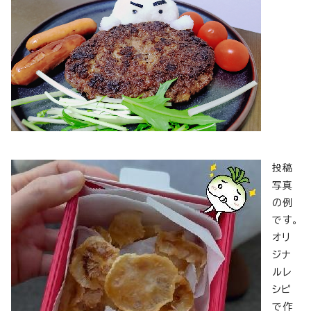
投稿
写真
の例
です。
オリ
ジナ
ルレ
シピ
で作