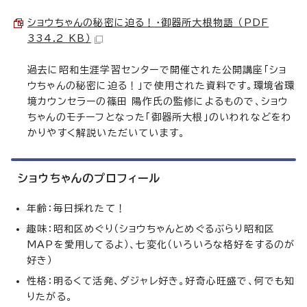
ショウちゃんの秘密に迫る！・御器所大根物語 （PDF
334.2 KB）
過去に昭和生涯学習センターで開催された公開講座「ショ
ウちゃんの秘密に迫る！」で使用された資料です。環境省環
境カウンセラーの篠田 陽作氏の監修によるもので、ショウ
ちゃんのモチーフとなった「御器所大根」のいわれなどをわ
かりやすく解説いただいています。
ショウちゃんのプロフィール
年齢：毎日採れたて！
趣味：昭和区めぐり（ショウちゃんとめぐるぶらり昭和区
MAPを愛用してるよ）、七変化（いろいろな格好をするのが
好き）
性格：明るくて活発、ダジャレ好き。好奇心旺盛で、何でも知
りたがる。