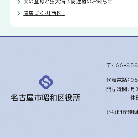
犬の登録と狂犬病予防注射のお知らせ
健康づくり［西区］
〒466-8
代表電話：
05
開庁時間：
月
名古屋市昭和区役所
休
(注)開庁時