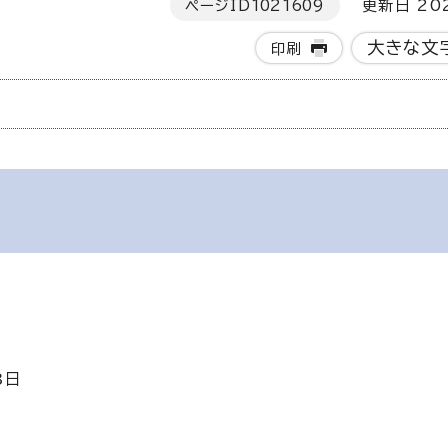
ページID
1021609
更新日 202
大きな文
印刷
3日