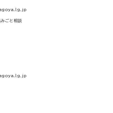
oya.lg.jp
悩みごと相談
oya.lg.jp