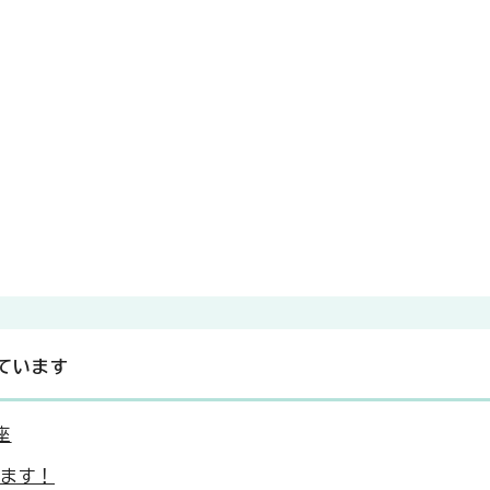
ています
座
ます！