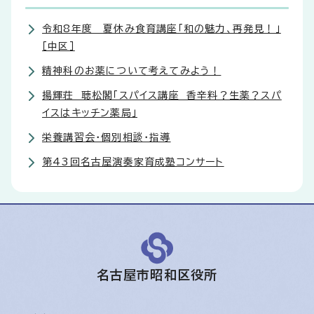
令和8年度 夏休み食育講座「和の魅力、再発見！」
［中区］
精神科のお薬について考えてみよう！
揚輝荘 聴松閣「スパイス講座 香辛料？生薬？スパ
イスはキッチン薬局」
栄養講習会・個別相談・指導
第43回名古屋演奏家育成塾コンサート
名古屋市昭和区役所