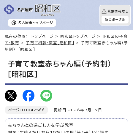
緊急情報なし
防災ポータル
名古屋市
トップページ
現在の位置：
トップページ
>
昭和区トップページ
>
昭和区の子育
て・教育
>
子育て相談・教室［昭和区］
> 子育て教室赤ちゃん編（予
約制） ［昭和区］
子育て教室赤ちゃん編（予約制）
［昭和区］
ページID
1042566
更新日 2026年7月17日
赤ちゃんとの過ごし方を学ぶ教室
対象：生後4か月から10か月の児（第1子）と保護者