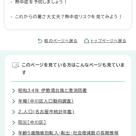
熱中症を予防しましょう！
これからの暑さ大丈夫？熱中症リスクを見てみよう！
前のページへ戻る
トップページへ戻る
このページを見ている方はこんなページも見ていま
す
昭和34年 伊勢湾台風と港消防署
年報（中川区人口動向調査）
2.人口(名古屋市統計年鑑)
防災［中川区］
年齢5歳階級別転入・転出・社会増減数の長期推移