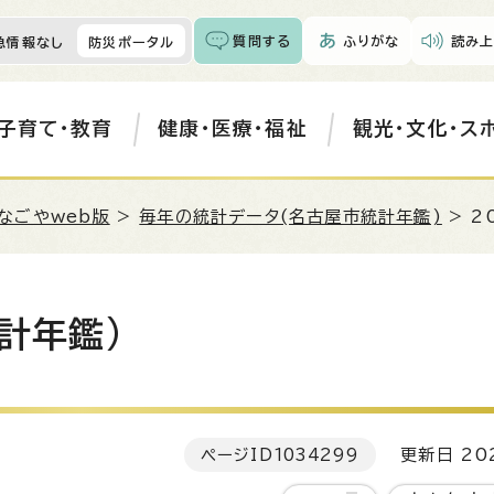
質問する
ふりがな
読み上
急情報なし
防災ポータル
子育て・教育
健康・医療・福祉
観光・文化・ス
なごやweb版
>
毎年の統計データ(名古屋市統計年鑑)
> 2
計年鑑)
ページID
1034299
更新日 202