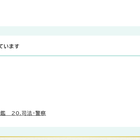
ています
鑑 20.司法・警察