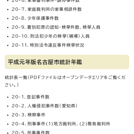
20-6．家事審判事件・調停事件数
20-7．家庭裁判所の家事相談件数
20-8．少年保護事件数
20-9．署別犯罪の認知・検挙件数、検挙人員
20-10．刑法犯少年の検挙（補導）人員
20-11．特別法令違反事件検挙状況
平成元年版名古屋市統計年鑑
統計表一覧（PDFファイルはオープンデータエリアをご覧くだ
さい。）
20-1．登記事件数
20-2．人権侵犯事件数（愛知県）
20-3．検察事件
20-4．刑事事件(1)地方裁判所、(2)簡易裁判所
20-5．民事事件数