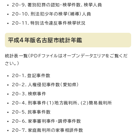
20-9．署別犯罪の認知・検挙件数、検挙人員
20-10．刑法犯少年の検挙（補導）人員
20-11．特別法令違反事件検挙状況
平成4年版名古屋市統計年鑑
統計表一覧（PDFファイルはオープンデータエリアをご覧くだ
さい。）
20-1．登記事件数
20-2．人権侵犯事件数（愛知県）
20-3．検察事件
20-4．刑事事件(1)地方裁判所、(2)簡易裁判所
20-5．民事事件数
20-6．家事審判事件・調停事件数
20-7．家庭裁判所の家事相談件数