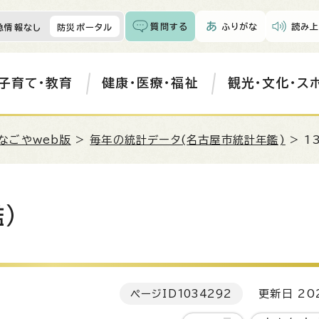
質問する
ふりがな
読み上
急情報なし
防災ポータル
子育て・教育
健康・医療・福祉
観光・文化・ス
なごやweb版
>
毎年の統計データ(名古屋市統計年鑑)
> 1
)
ページID
1034292
更新日 202