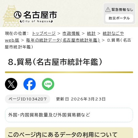
緊急情報なし
防災ポータル
現在の位置：
トップページ
>
市政情報
>
統計
>
統計なごや
web版
>
毎年の統計データ(名古屋市統計年鑑)
> 8.貿易(名古
屋市統計年鑑)
8.貿易(名古屋市統計年鑑)
ページID
1034287
更新日 2026年3月23日
外国・内国貿易数量及び外国貿易額など
このページ内にあるデータの利用について