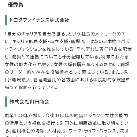
優秀賞
トヨタファイナンス株式会社
「自分のキャリアを自分で創る」という社長のメッセージの下
に、キャリア形成支援・両立支援・職場風土改革の3本柱でポジ
ィティブアクションを推進している。それぞれに専任担当を配置
し、職員との連携についても十分配慮している。将来にわたる
女性の戦力化を見据え、女性の係長層を厚くするために、職場
のリーダー的な存在を役職候補として育成している。また、採
用・職域拡大、管理職登用の各方面における中長期的な展望を
持って取組を行っている。
株式会社山田商会
創業100年を機に、今後100年の経営ビジョンに女性の能力
の活用という視点を掲げて計画的に制度改革に取り組んでい
る。雇用機会の均等、人材育成、ワーク・ライフ・バランス、次世