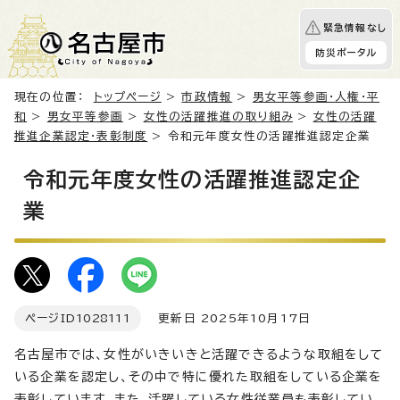
緊急情報なし
防災ポータル
現在の位置：
トップページ
>
市政情報
>
男女平等参画・人権・平
和
>
男女平等参画
>
女性の活躍推進の取り組み
>
女性の活躍
推進企業認定・表彰制度
> 令和元年度女性の活躍推進認定企業
令和元年度女性の活躍推進認定企
業
ページID
1028111
更新日 2025年10月17日
名古屋市では、女性がいきいきと活躍できるような取組をして
いる企業を認定し、その中で特に優れた取組をしている企業を
表彰しています。また、活躍している女性従業員も表彰してい