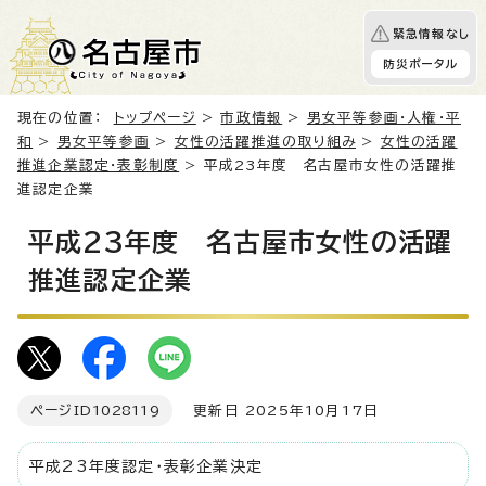
緊急情報なし
防災ポータル
現在の位置：
トップページ
>
市政情報
>
男女平等参画・人権・平
和
>
男女平等参画
>
女性の活躍推進の取り組み
>
女性の活躍
推進企業認定・表彰制度
> 平成23年度 名古屋市女性の活躍推
進認定企業
平成23年度 名古屋市女性の活躍
推進認定企業
ページID
1028119
更新日 2025年10月17日
平成23年度認定・表彰企業決定