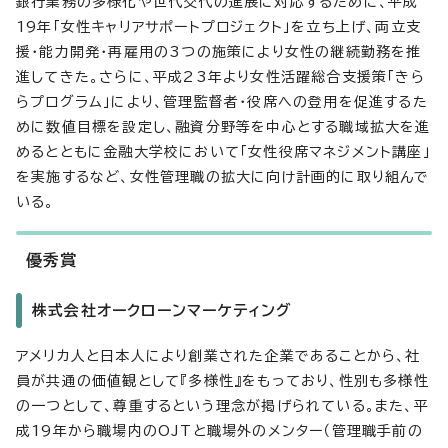
銀行業務の多様化や世代交代の進展に対応するために、平成
19年「女性キャリアサポートプロジェクト」を立ち上げ、両立支
援・能力開発・再雇用の3つの施策により女性の継続勤務を推
進してきた。さらに、平成23年より女性活躍総合支援策「きら
らプログラム」により、管理監督者・役席への登用を促進するた
めに数値目標を設定し、融資分野等を中心とする職域拡大を進
めるとともに金融大学校において「女性役席マネジメント講座」
を実施するなど、女性管理職の拡大に向け計画的に取り組んで
いる。
優秀賞
株式会社オークローンマーケティング
アメリカ人と日本人により創業された企業であることから、社
員が共通の価値観として『多様性』をもっており、性別も多様性
の一つとして、尊重するという理念が掲げられている。また、平
成19年から職場内のOJTと職場外のメンター（管理職手前の