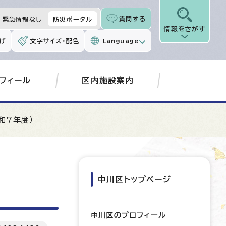
質問する
緊急情報なし
防災ポータル
情報をさがす
げ
文字サイズ・配色
Language
フィール
区内施設案内
和7年度）
中川区トップページ
中川区のプロフィール