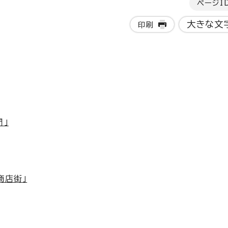
ページI
大きな文
印刷
門」
商店街」