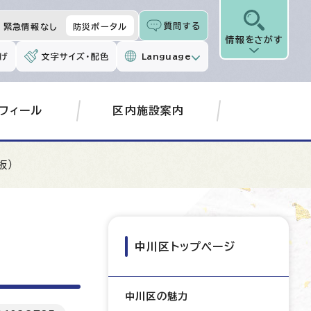
質問する
緊急情報なし
防災ポータル
情報をさがす
げ
文字サイズ・配色
Language
フィール
区内施設案内
板）
中川区トップページ
中川区の魅力