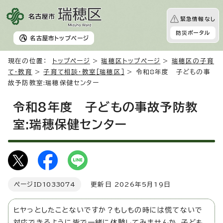
緊急情報なし
防災ポータル
名古屋市
トップページ
現在の位置：
トップページ
>
瑞穂区トップページ
>
瑞穂区の子育
て・教育
>
子育て相談・教室［瑞穂区］
> 令和8年度 子どもの事
故予防教室:瑞穂保健センター
令和8年度 子どもの事故予防教
室:瑞穂保健センター
ページID
1033074
更新日 2026年5月19日
ヒヤっとしたことないですか？もしもの時には慌てないで
対応できるように皆で一緒に体験してみませんか。子ども