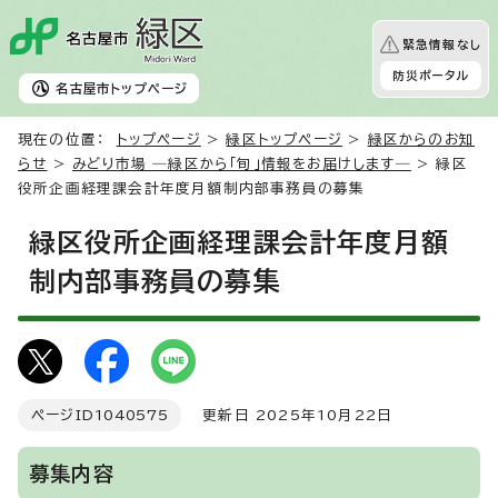
緊急情報なし
防災ポータル
名古屋市
トップページ
現在の位置：
トップページ
>
緑区トップページ
>
緑区からのお知
らせ
>
みどり市場 ―緑区から「旬」情報をお届けします―
> 緑区
役所企画経理課会計年度月額制内部事務員の募集
緑区役所企画経理課会計年度月額
制内部事務員の募集
ページID
1040575
更新日 2025年10月22日
募集内容