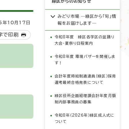
緑区からのお知らせ
みどり市場 ―緑区から「旬」情
5年10月17日
報をお届けします―
字で印刷
令和8年度 緑区各学区の盆踊り
大会・夏祭り日程案内
令和8年度 環境バザーを開催しま
す！
会計年度時給制通達員（緑区）採用
選考最終合格発表について
緑区役所企画経理課会計年度月額
制内部事務員の募集
令和8年（2026年）緑区成人式に
ついて