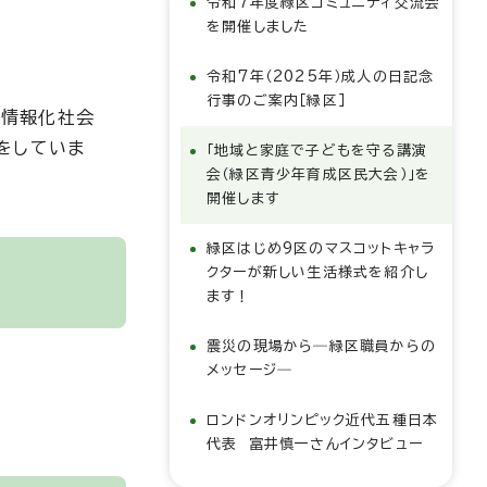
令和7年度緑区コミュニティ交流会
を開催しました
令和7年（2025年）成人の日記念
行事のご案内［緑区］
、情報化社会
をしていま
「地域と家庭で子どもを守る講演
会（緑区青少年育成区民大会）」を
開催します
緑区はじめ9区のマスコットキャラ
クターが新しい生活様式を紹介し
ます！
震災の現場から―緑区職員からの
メッセージ―
ロンドンオリンピック近代五種日本
代表 富井慎一さんインタビュー