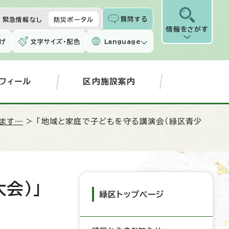
質問する
緊急情報なし
防災ポータル
情報をさがす
げ
文字サイズ・配色
Language
フィール
区内施設案内
します―
> 「地域と家庭で子どもを守る講演会（緑区青少
会）」
緑区トップページ