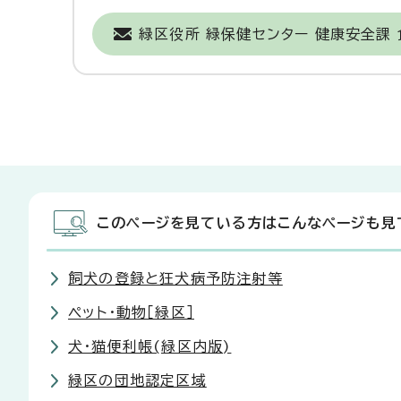
緑区役所 緑保健センター 健康安全課
このページを見ている方はこんなページも見
飼犬の登録と狂犬病予防注射等
ペット・動物［緑区］
犬・猫便利帳(緑区内版)
緑区の団地認定区域