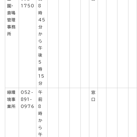
園・
1750
8
斎場
時
管理
45
事務
分
所
か
ら
午
後
5
時
15
分
緑環
052-
午
窓
境事
891-
前
口
業所
0976
8
時
か
ら
午