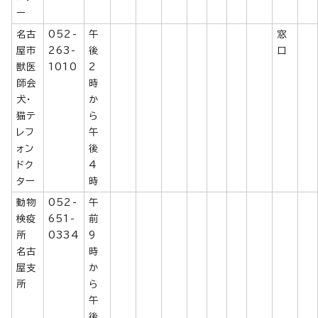
ー
名古
052-
午
窓
屋市
263-
後
口
獣医
1010
2
師会
時
犬・
か
猫テ
ら
レフ
午
ォン
後
ドク
4
ター
時
動物
052-
午
検疫
651-
前
所
0334
9
名古
時
屋支
か
所
ら
午
後