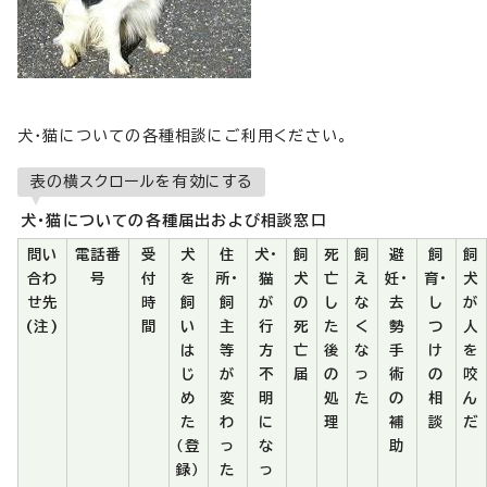
犬・猫についての各種相談にご利用ください。
表の横スクロールを有効にする
犬・猫についての各種届出および相談窓口
問い
電話番
受
犬
住
犬・
飼
死
飼
避
飼
飼
合わ
号
付
を
所・
猫
犬
亡
え
妊・
育・
犬
せ先
時
飼
飼
が
の
し
な
去
し
が
(注)
間
い
主
行
死
た
く
勢
つ
人
は
等
方
亡
後
な
手
け
を
じ
が
不
届
の
っ
術
の
咬
め
変
明
処
た
の
相
ん
た
わ
に
理
補
談
だ
（登
っ
な
助
録）
た
っ