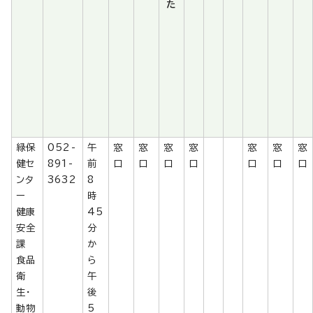
た
緑保
052-
午
窓
窓
窓
窓
窓
窓
窓
健セ
891-
前
口
口
口
口
口
口
口
ンタ
3632
8
ー
時
健康
45
安全
分
課
か
食品
ら
衛
午
生・
後
動物
5