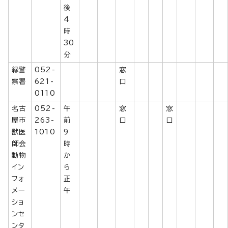
後
4
時
30
分
緑警
052-
窓
察署
621-
口
0110
名古
052-
午
窓
窓
屋市
263-
前
口
口
獣医
1010
9
師会
時
動物
か
イン
ら
フォ
正
メー
午
ショ
ンセ
ンタ