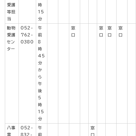
愛護
時
等担
15
当
分
動物
052-
午
窓
窓
窓
窓
愛護
762-
前
口
口
口
口
セン
0380
8
ター
時
45
分
か
ら
午
後
5
時
15
分
八事
052-
午
窓
霊
832-
前
口