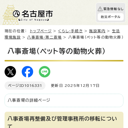
緊急情報なし
防災ポータル
現在の位置：
トップページ
>
くらし・手続き
>
施設案内
>
生活
環境施設
>
八事斎場・第二斎場
> 八事斎場（ペット等の動物火葬）
八事斎場（ペット等の動物火葬）
ページID
1016331
更新日 2025年12月17日
八事斎場の詳細ページ
八事斎場再整備及び管理事務所の移転につい
て