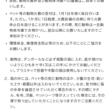
原則、動物火葬炉及び動物保冷庫への運搬はご自身でお願
いします。
ペット等の動物火葬の受付は、1月1日を除く毎日行いま
す。ただし、1か月に1日程度、火葬設備の点検に伴う火葬
休止日を設けることがあります。その際、死亡動物は一旦動
物保冷庫でお預かりし、翌日以降に火葬いたしますのでご
承知おきください。
環境保全、黒煙発生防止等のため、以下のことにご協力を
お願いします。
動物は、ダンボールなど必ず紙製の箱に入れ、底が抜けな
いようにひもを十字(又は二の字)にかけてお越しくださ
い。プラスチック容器や木製の箱は使用しないでください。
箱の中には、ペット等の死亡動物のほか、少量の生花・乾い
たエサ・紙類以外は入れないでください。なお、受付時に箱
の中身を確認させていただく場合があり、その際にタオ
ル、毛布、洋服、ペットシーツ等が入っていた場合には、その
場で取り出していただくことになりますのでご注意くださ
い。