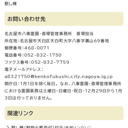
獣し棟
お問い合わせ先
名古屋市八事霊園・斎場管理事務所 斎場担当
所在地：名古屋市天白区天白町大字八事字裏山69番地
郵便番号：468-0071
電話番号：052-832-1750
ファクス番号：052-832-7759
電子メールアドレス：
a8321750@kenkofukushi.city.nagoya.lg.jp
開庁日：1月1日を除く毎日。 なお、八事霊園・斎場管理事務所
における霊園業務は土曜日・日曜日・祝日・12月29日から1月
3日は行っておりません。
関連リンク
獣し棟（動物火葬受付）付近
（外部リンク）