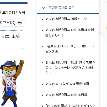
名東区制50周年
5年10月16日
名東区制50周年特設ページ
字で印刷
名東区制50周年記念掲示板を設
置しました！
らでは、応募
「名東区」×「天白区」コラボレーシ
ョン企画
名東区制50周年記念「輝く未来へ
のファンファーレ」が制作されまし
た！
名東区立つながる仮想動物園
名東区制50周年記念横断幕
「区民の笑顔がひろがるモザイクア