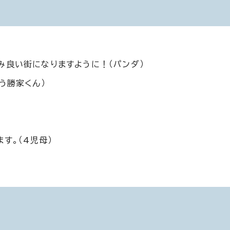
み良い街になりますように！（パンダ）
う勝家くん）
す。（4児母）