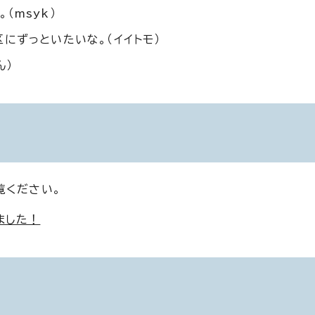
（msyk）
にずっといたいな。（イイトモ）
ん）
覧ください。
ました！