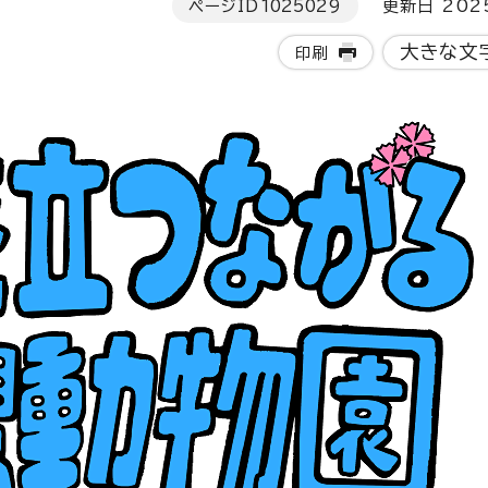
ページID
1025029
更新日 202
大きな文
印刷