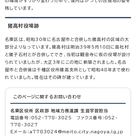
の環境がすっかり変わった中で、境内はかつての丘陵地の姿を
残しています。
猪高村役場跡
名東区は、昭和30年に名古屋市と合併した猪高村の区域の大
部分よりなっています。猪高村は明治39年5月10日に高社村
と猪子石村とが合併してでき、当初は観音寺に仮の役場が設け
られていましたが、大正3年にこの地に新築されました。名古
屋市と合併後は千種区役所猪高支所として昭和48年まで使わ
れていました。現在はその碑が建っています。
このページに関する
お問い合わせ
名東区役所 区政部 地域力推進課 生涯学習担当
電話番号：052-778-3025 ファクス番号：052-
778-3027
Eメール：a7783024@meito.city.nagoya.lg.jp