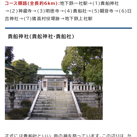
コース順路(全長約6km):
地下鉄一社駅→(1)貴船神社
→(2)神蔵寺→(3)明徳寺→(4)貴船社→(5)観音寺→(6)日
吉神社→(7)猪高村役場跡→地下鉄上社駅
貴船神社(貴舩神社・貴船社)
正式には貴船社といい、雨の神を祭っています。この辺りは、か