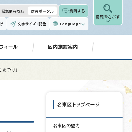
質問する
緊急情報なし
防災ポータル
情報をさがす
げ
文字サイズ・配色
Language
フィール
区内施設案内
民まつり」
名東区トップページ
名東区の魅力