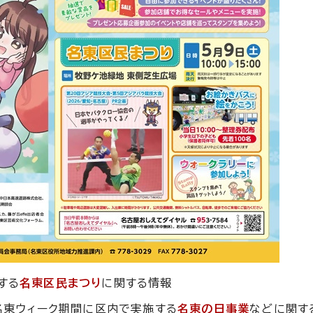
する
名東区民まつり
に関する情報
の名東ウィーク期間に区内で実施する
名東の日事業
などに関す