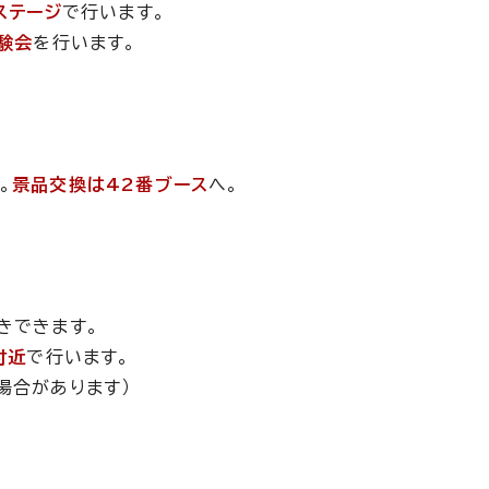
ステージ
で行います。
験会
を行います。
。
景品交換は42番ブース
へ。
きできます。
付近
で行います。
場合があります）